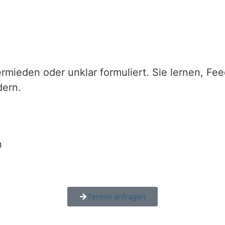
ermieden oder unklar formuliert. Sie lernen, Fe
dern.
n
Termin anfragen