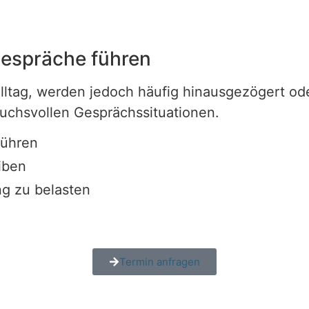
gespräche führen
tag, werden jedoch häufig hinausgezögert oder
uchsvollen Gesprächssituationen.
führen
iben
ng zu belasten
Termin anfragen