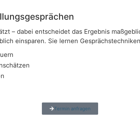
ellungsgesprächen
tzt – dabei entscheidet das Ergebnis maßgebli
lich einsparen. Sie lernen Gesprächstechniken
euern
inschätzen
en
Termin anfragen